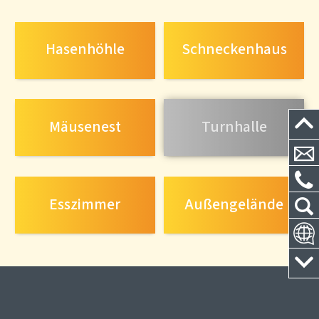
Hasenhöhle
Schneckenhaus
Mäusenest
Turnhalle
Esszimmer
Außengelände